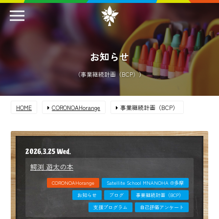
お知らせ
（事業継続計画（BCP））
HOME
CORONOAHorange
事業継続計画（BCP）
2026.3.25 Wed.
鰐渕 遊太の本
CORONOAHorange
Satellite School MNANOHA @多摩
お知らせ
ブログ
事業継続計画（BCP）
支援プログラム
自己評価アンケート