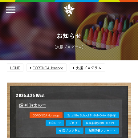
お知らせ
（支援プログラム）
HOME
CORONOAHorange
支援プログラム
2026.3.25 Wed.
鰐渕 遊太の本
CORONOAHorange
Satellite School MNANOHA @多摩
お知らせ
ブログ
事業継続計画（BCP）
支援プログラム
自己評価アンケート