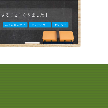
担当することになりました！
あそび∞まなび
アソビノマド
お知らせ