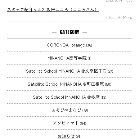
スタッフ紹介 vol.２ 坂田こころ（こころさん）
2025.5.26 Mon.
CATEGORY
CORONOAHorange
(36)
MINANOHA高等学院
(1)
Satellite School MINANOHA @文京区千石
(27)
Satellite School MINANOHA @町田相原
(50)
Satellite School MNANOHA @多摩
(13)
あそび∞まなび
(79)
アソビノマド
(84)
お知らせ
(91)