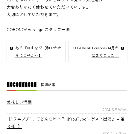
大変ありがたく使わせていただいています。
大切にさせていただきます。
CORONOAHorange スタッフ一同
あそび∞まなび【和やかか
CORONOAH orangeの4月が
らにこやかへ】
始まりました！
Recommend
関連記事
美味しい活動
2024.6.5 Wed.
【”ワニブチ”ってどんなヒト？ @YouTubeにゲスト出演♬ – 第
３弾 -】
2022.6.14 Tue.