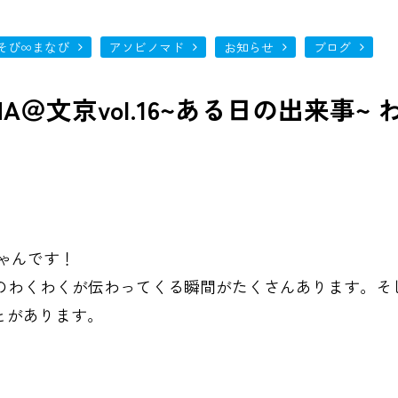
そび∞まなび
アソビノマド
お知らせ
ブログ
INANOHA＠文京vol.16~ある日の出来事~ 
かおちゃんです！
たちのわくわくが伝わってくる瞬間がたくさんあります。そ
とがあります。