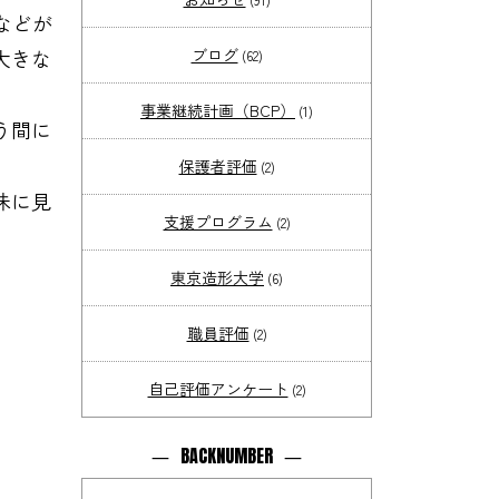
などが
大きな
ブログ
(62)
事業継続計画（BCP）
(1)
う間に
保護者評価
(2)
味に見
支援プログラム
(2)
東京造形大学
(6)
職員評価
(2)
自己評価アンケート
(2)
BACKNUMBER