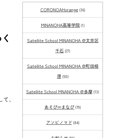
CORONOAHorange
(36)
MINANOHA高等学院
(1)
わく
Satellite School MINANOHA @文京区
千石
(27)
Satellite School MINANOHA @町田相
原
(50)
Satellite School MNANOHA @多摩
(13)
して、
あそび∞まなび
(79)
アソビノマド
(84)
お知らせ
(91)