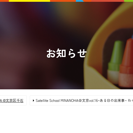
お知らせ
ANOHA @文京区千石
Satellite School MINANOHA＠文京vol.16~ある日の出来事~