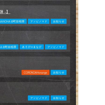
弾 -】
l MINANOHA @町田相原
アソビノマド
お知らせ
ANOHA @町田相原
あそび∞まなび
アソビノマド
CORONOAHorange
お知らせ
アソビノマド
お知らせ