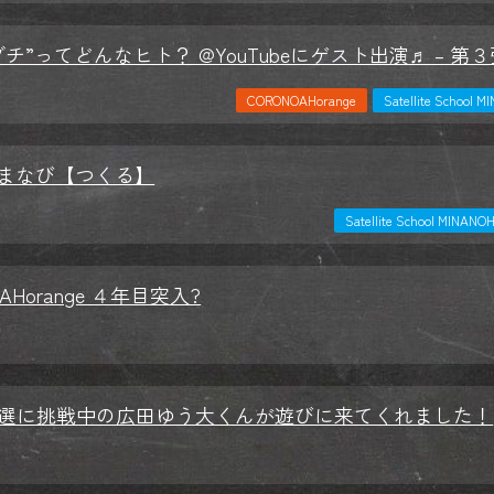
チ”ってどんなヒト？ @YouTubeにゲスト出演♬ – 第３
CORONOAHorange
Satellite Schoo
まなび【つくる】
Satellite School MIN
AHorange ４年目突入?
選に挑戦中の広田ゆう大くんが遊びに来てくれました！