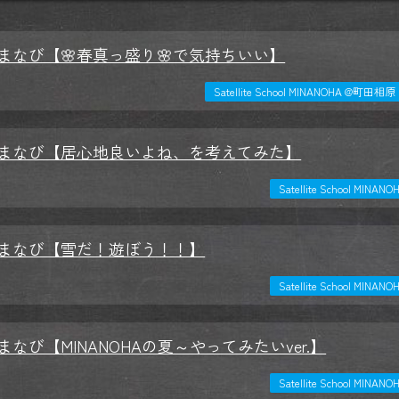
まなび【🌸春真っ盛り🌸で気持ちいい】
Satellite School MINANOHA @町田相原
まなび【居心地良いよね、を考えてみた】
Satellite School MIN
まなび【雪だ！遊ぼう！！】
Satellite School MIN
なび【MINANOHAの夏～やってみたいver.】
Satellite School MIN