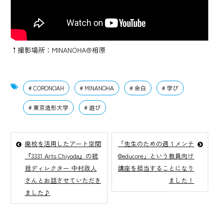
↑撮影場所：MINANOHA@相原
CORONOAH
MINANOHA
余白
学び
東京造形大学
遊び
廃校を活用したアート空間
「先生のための週１メンテ
『3331 Arts Chiyoda』の統
@educore」という教員向け
括ディレクター 中村政人
講座を担当することになり
さんとお話させていただき
ました！
ました♪