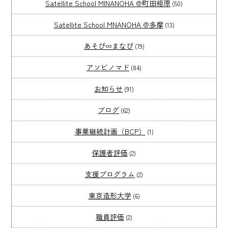
Satellite School MINANOHA @町田相原
(50)
Satellite School MNANOHA @多摩
(13)
あそび∞まなび
(79)
アソビノマド
(84)
お知らせ
(91)
ブログ
(62)
事業継続計画（BCP）
(1)
保護者評価
(2)
支援プログラム
(2)
東京造形大学
(6)
職員評価
(2)