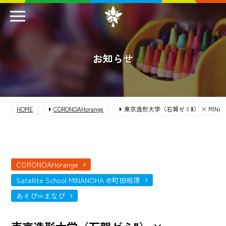
お知らせ
HOME
CORONOAHorange
東京造形大学（石賀ゼミⅡ） × MINA
CORONOAHorange
Satellite School MINANOHA @町田相原
あそび∞まなび