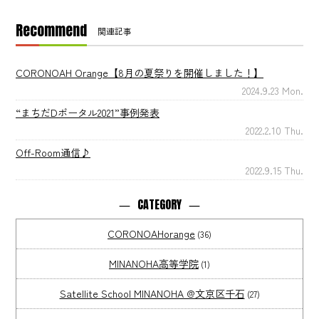
Recommend
関連記事
CORONOAH Orange【8月の夏祭りを開催しました！】
2024.9.23 Mon.
“まちだDポータル2021”事例発表
2022.2.10 Thu.
Off-Room通信♪
2022.9.15 Thu.
CATEGORY
CORONOAHorange
(36)
MINANOHA高等学院
(1)
Satellite School MINANOHA @文京区千石
(27)