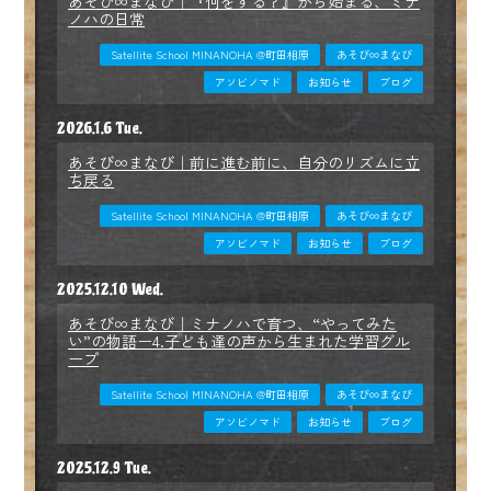
あそび∞まなび｜『何をする？』から始まる、ミナ
ノハの日常
Satellite School MINANOHA @町田相原
あそび∞まなび
アソビノマド
お知らせ
ブログ
2026.1.6 Tue.
あそび∞まなび｜前に進む前に、自分のリズムに立
ち戻る
Satellite School MINANOHA @町田相原
あそび∞まなび
アソビノマド
お知らせ
ブログ
2025.12.10 Wed.
あそび∞まなび｜ミナノハで育つ、“やってみた
い”の物語ー4.子ども達の声から生まれた学習グル
ープ
Satellite School MINANOHA @町田相原
あそび∞まなび
アソビノマド
お知らせ
ブログ
2025.12.9 Tue.