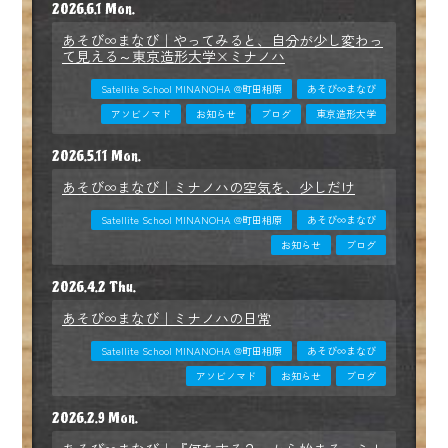
2026.6.1 Mon.
あそび∞まなび｜やってみると、自分が少し変わっ
て見える～東京造形大学×ミナノハ
Satellite School MINANOHA @町田相原
あそび∞まなび
アソビノマド
お知らせ
ブログ
東京造形大学
2026.5.11 Mon.
あそび∞まなび｜ミナノハの空気を、少しだけ
Satellite School MINANOHA @町田相原
あそび∞まなび
お知らせ
ブログ
2026.4.2 Thu.
あそび∞まなび｜ミナノハの日常
Satellite School MINANOHA @町田相原
あそび∞まなび
アソビノマド
お知らせ
ブログ
2026.2.9 Mon.