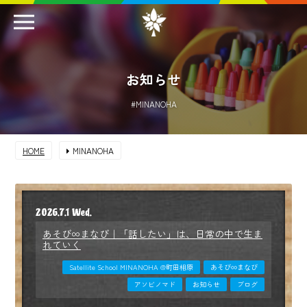
お知らせ
#MINANOHA
HOME
MINANOHA
2026.7.1 Wed.
あそび∞まなび｜「話したい」は、日常の中で生ま
れていく
Satellite School MINANOHA @町田相原
あそび∞まなび
アソビノマド
お知らせ
ブログ