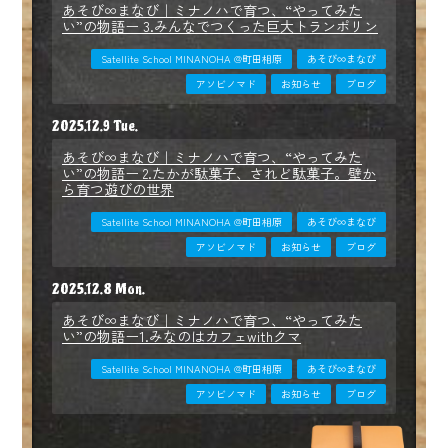
あそび∞まなび｜ミナノハで育つ、“やってみた
い”の物語ー 3.みんなでつくった巨大トランポリン
Satellite School MINANOHA @町田相原
あそび∞まなび
アソビノマド
お知らせ
ブログ
2025.12.9 Tue.
あそび∞まなび｜ミナノハで育つ、“やってみた
い”の物語ー 2.たかが駄菓子、されど駄菓子。壁か
ら育つ遊びの世界
Satellite School MINANOHA @町田相原
あそび∞まなび
アソビノマド
お知らせ
ブログ
2025.12.8 Mon.
あそび∞まなび｜ミナノハで育つ、“やってみた
い”の物語ー1.みなのはカフェwithクマ
Satellite School MINANOHA @町田相原
あそび∞まなび
アソビノマド
お知らせ
ブログ