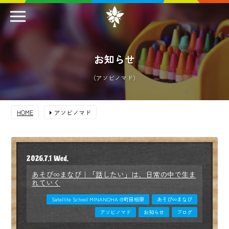
お知らせ
（アソビノマド）
HOME
アソビノマド
2026.7.1 Wed.
あそび∞まなび｜「話したい」は、日常の中で生ま
れていく
Satellite School MINANOHA @町田相原
あそび∞まなび
アソビノマド
お知らせ
ブログ