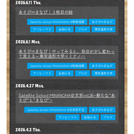
2026.6.11 Thu.
あそび∞まなび｜３枚目の絵
Satellite School MINANOHA @町田相原
あそび∞まなび
アソビノマド
お知らせ
ブログ
東京造形大学
2026.6.1 Mon.
あそび∞まなび｜やってみると、自分が少し変わっ
て見える～東京造形大学×ミナノハ
Satellite School MINANOHA @町田相原
あそび∞まなび
アソビノマド
お知らせ
ブログ
東京造形大学
2026.4.27 Mon.
Satellite School MINANOHA＠文京vol.26~新たな”あ
そび”と”まなび”~
Satellite School MINANOHA @文京区千石
あそび∞まなび
アソビノマド
お知らせ
ブログ
2026.4.2 Thu.