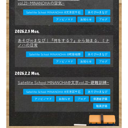
vol.23~MINANOHAの空気~
Satellite School MINANOHA @文京区千石
あそび∞まなび
アソビノマド
お知らせ
ブログ
2026.2.9 Mon.
あそび∞まなび｜『何をする？』から始まる、ミナ
ノハの日常
Satellite School MINANOHA @町田相原
あそび∞まなび
アソビノマド
お知らせ
ブログ
2026.2.2 Mon.
Satellite School MINANOHA@文京vol.22~避難訓練~
Satellite School MINANOHA @文京区千石
あそび∞まなび
アソビノマド
お知らせ
ブログ
保護者評価
職員評価