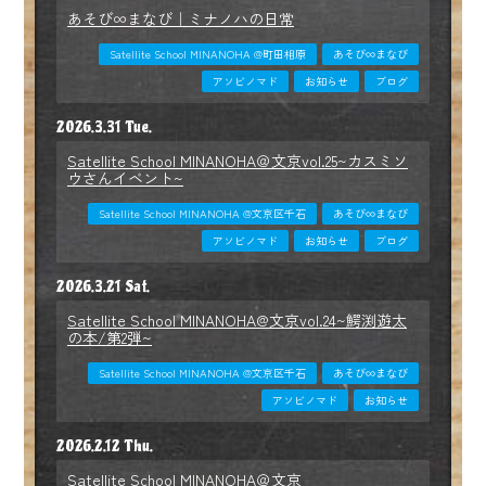
あそび∞まなび｜ミナノハの日常
Satellite School MINANOHA @町田相原
あそび∞まなび
アソビノマド
お知らせ
ブログ
2026.3.31 Tue.
Satellite School MINANOHA＠文京vol.25~カスミソ
ウさんイベント~
Satellite School MINANOHA @文京区千石
あそび∞まなび
アソビノマド
お知らせ
ブログ
2026.3.21 Sat.
Satellite School MINANOHA@文京vol.24~鰐渕遊太
の本/第2弾~
Satellite School MINANOHA @文京区千石
あそび∞まなび
アソビノマド
お知らせ
2026.2.12 Thu.
Satellite School MINANOHA＠文京