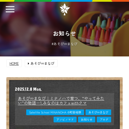
お知らせ
#あそび∞まなび
HOME
あそび∞まなび
2025.12.8 Mon.
あそび∞まなび｜ミナノハで育つ、“やってみた
い”の物語ー1.みなのはカフェwithクマ
Satellite School MINANOHA @町田相原
あそび∞まなび
アソビノマド
お知らせ
ブログ