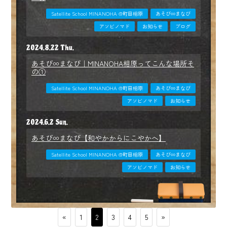
Satellite School MINANOHA @町田相原
あそび∞まなび
アソビノマド
お知らせ
ブログ
2024.8.22 Thu.
あそび∞まなび｜MINANOHA相原ってこんな場所そ
の①
Satellite School MINANOHA @町田相原
あそび∞まなび
アソビノマド
お知らせ
2024.6.2 Sun.
あそび∞まなび【和やかからにこやかへ】
Satellite School MINANOHA @町田相原
あそび∞まなび
アソビノマド
お知らせ
«
1
2
3
4
5
»