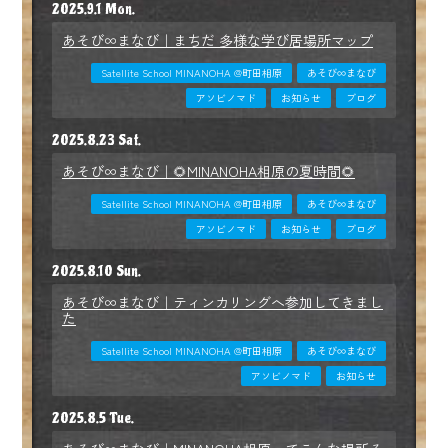
2025.9.1 Mon.
あそび∞まなび｜まちだ 多様な学び居場所マップ
Satellite School MINANOHA @町田相原
あそび∞まなび
アソビノマド
お知らせ
ブログ
2025.8.23 Sat.
あそび∞まなび｜🌻MINANOHA相原の夏時間🌻
Satellite School MINANOHA @町田相原
あそび∞まなび
アソビノマド
お知らせ
ブログ
2025.8.10 Sun.
あそび∞まなび｜ティンカリングへ参加してきまし
た
Satellite School MINANOHA @町田相原
あそび∞まなび
アソビノマド
お知らせ
2025.8.5 Tue.